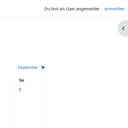
Du bist als Gast angemeldet
Anmelden
Blo
Dezember
▶︎
tag
Sonntag
So
ermine, Samstag, 1. November
Keine Termine, Sonntag, 2. November
2