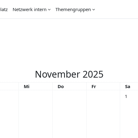
latz
Netzwerk intern
Themengruppen
November 2025
stag
Mittwoch
Donnerstag
Freitag
Sams
Mi
Do
Fr
Sa
Keine T
1