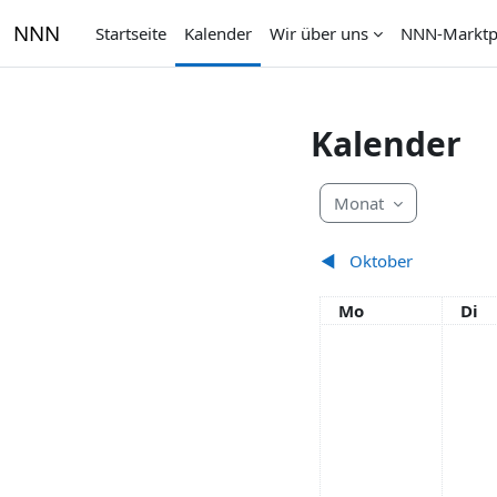
Zum Hauptinhalt
NNN
Startseite
Kalender
Wir über uns
NNN-Marktp
Kalender
Monat
◀︎
Oktober
Montag
Dien
Mo
Di