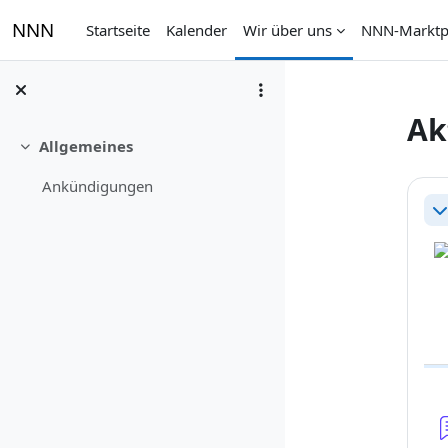
Zum Hauptinhalt
NNN
Startseite
Kalender
Wir über uns
NNN-Marktp
Ak
Allgemeines
Einklappen
Ab
Ankündigungen
Ei